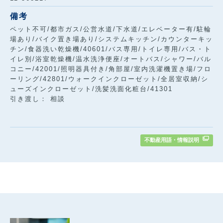
備考
ペット不可/都市ガス/公営水道/下水道/エレベーター有/駐輪
場あり/バイク置き場あり/システムキッチン/カウンターキッ
チン/食器洗い乾燥機/40601/バス専用/トイレ専用/バス・ト
イレ別/浴室乾燥機/温水洗浄便座/オートバス/シャワー/バル
コニー/42001/照明器具付き/角部屋/室内洗濯機置き場/フロ
ーリング/42801/ウォークインクローゼット/全居室収納/シ
ューズインクローゼット/洗髪洗面化粧台/41301
引き渡し： 相談
不動産用語・情報説明