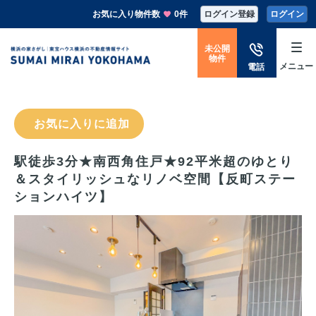
お気に入り物件数
0件
ログイン登録
ログイン
未公開
物件
メニュー
電話
お気に入りに追加
駅徒歩3分★南西角住戸★92平米超のゆとり
＆スタイリッシュなリノベ空間【反町ステー
ションハイツ】