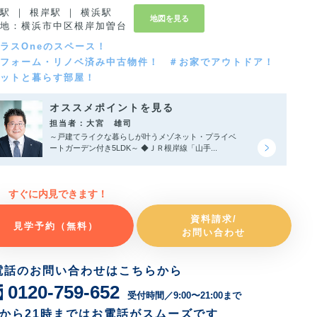
駅 ｜ 根岸駅 ｜ 横浜駅
地図を見る
地：横浜市中区根岸加曽台
ラスOneのスペース！
フォーム・リノベ済み中古物件！
＃お家でアウトドア！
ットと暮らす部屋！
オススメポイントを見る
担当者：大宮 雄司
～戸建てライクな暮らしが叶うメゾネット・プライベ
ートガーデン付き5LDK～ ◆ＪＲ根岸線「山手...
すぐに内見できます！
資料請求/
見学予約（無料）
お問い合わせ
電話のお問い合わせはこちらから
0120-759-652
受付時間／9:00〜21:00まで
時から21時まではお電話がスムーズです