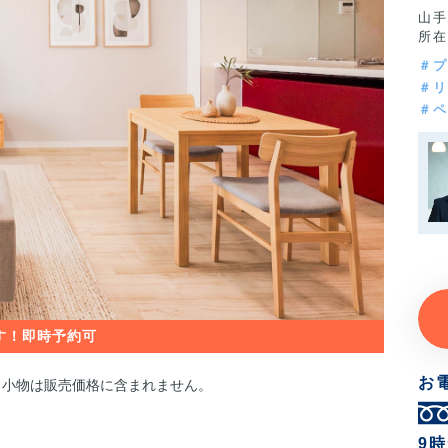
山手
所在
＃プ
＃リ
＃ペ
お
・小物は販売価格に含まれません。
9