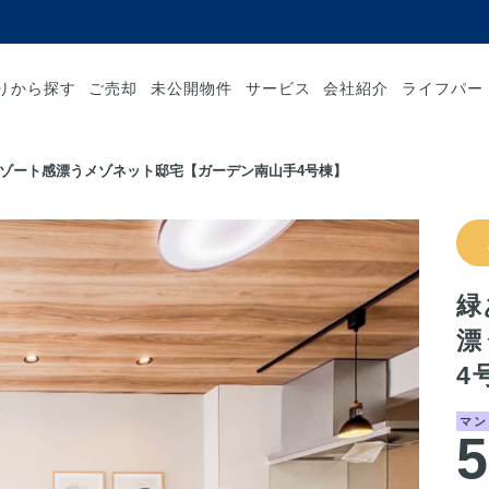
りから探す
ご売却
未公開物件
サービス
会社紹介
ライフパー
ゾート感漂うメゾネット邸宅【ガーデン南山手4号棟】
緑
漂
4
マン
5