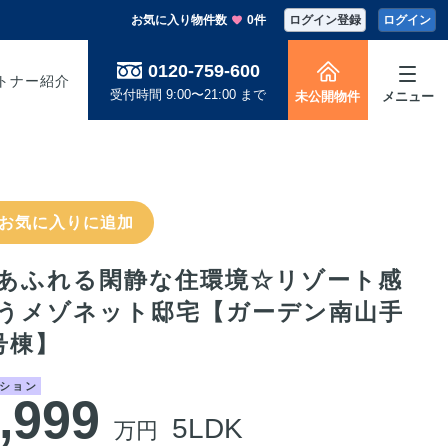
お気に入り物件数
0件
ログイン登録
ログイン
0120-759-600
トナー紹介
受付時間 9:00〜21:00 まで
未公開物件
メニュー
お気に入りに追加
あふれる閑静な住環境☆リゾート感
うメゾネット邸宅【ガーデン南山手
号棟】
ション
,999
5LDK
万円