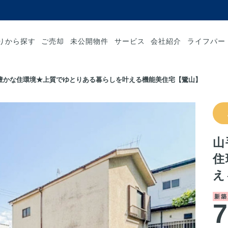
りから探す
ご売却
未公開物件
サービス
会社紹介
ライフパー
豊かな住環境★上質でゆとりある暮らしを叶える機能美住宅【鷺山】
山
住
え
新築
7