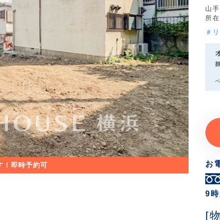
山手
所在
＃リ
ペ
お
9
[