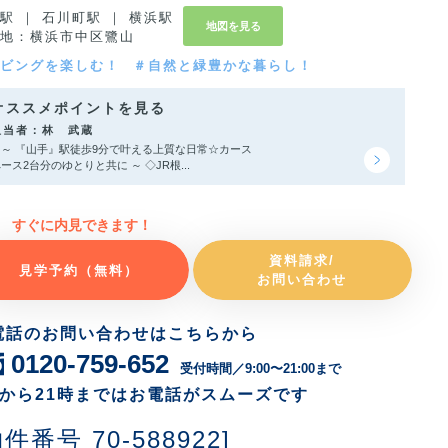
駅 ｜ 石川町駅 ｜ 横浜駅
地図を見る
地：横浜市中区鷺山
ビングを楽しむ！
＃自然と緑豊かな暮らし！
オススメポイントを見る
担当者：林 武蔵
～ 『山手』駅徒歩9分で叶える上質な日常☆カース
ース2台分のゆとりと共に ～ ◇JR根...
すぐに内見できます！
資料請求/
見学予約（無料）
お問い合わせ
電話のお問い合わせはこちらから
0120-759-652
受付時間／9:00〜21:00まで
時から21時まではお電話がスムーズです
物件番号 70-588922]