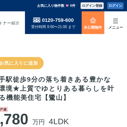
お気に入り物件数
0件
ログイン登録
ログイン
0120-759-600
トナー紹介
受付時間 9:00〜21:00 まで
未公開物件
メニュー
お気に入りに追加
手駅徒歩9分の落ち着きある豊かな
環境★上質でゆとりある暮らしを叶
る機能美住宅【鷺山】
戸建
,780
4LDK
万円