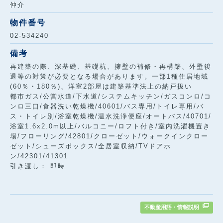
仲介
物件番号
02-534240
備考
再建築の際、深基礎、基礎杭、擁壁の補修・再構築、外壁後
退等の対策が必要となる場合があります。一部1種住居地域
(60％・180％)、洋室2部屋は建築基準法上の納戸扱い
都市ガス/公営水道/下水道/システムキッチン/ガスコンロ/コ
ンロ三口/食器洗い乾燥機/40601/バス専用/トイレ専用/バ
ス・トイレ別/浴室乾燥機/温水洗浄便座/オートバス/40701/
浴室1.6x2.0m以上/バルコニー/ロフト付き/室内洗濯機置き
場/フローリング/42801/クローゼット/ウォークインクロー
ゼット/シューズボックス/全居室収納/TVドアホ
ン/42301/41301
引き渡し： 即時
不動産用語・情報説明