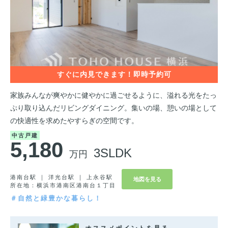
家族みんなが爽やかに健やかに過ごせるように、溢れる光をたっ
ぷり取り込んだリビングダイニング。集いの場、憩いの場として
の快適性を求めたやすらぎの空間です。
中古戸建
5,180
3SLDK
万円
港南台駅 ｜ 洋光台駅 ｜ 上永谷駅
地図を見る
所在地：横浜市港南区港南台１丁目
＃自然と緑豊かな暮らし！