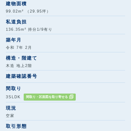
建物面積
99.02m² （29.95坪）
私道負担
136.35m² 持分1/9有り
築年月
令和 7年 2月
構造・階建て
木造 地上2階
建築確認番号
間取り
3SLDK
間取り・区面図を取り寄せる
現況
空家
取引形態