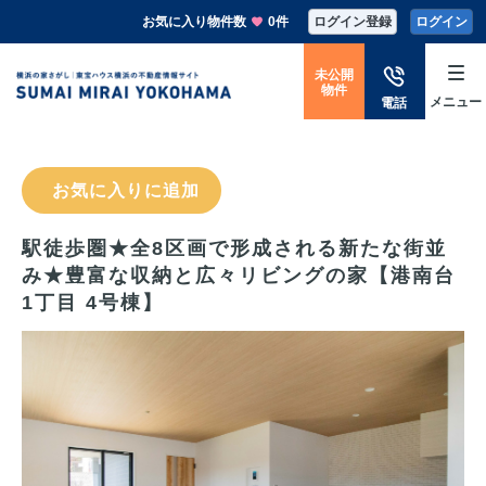
お気に入り物件数
0件
ログイン登録
ログイン
未公開
物件
メニュー
電話
お気に入りに追加
駅徒歩圏★全8区画で形成される新たな街並
み★豊富な収納と広々リビングの家【港南台
1丁目 4号棟】