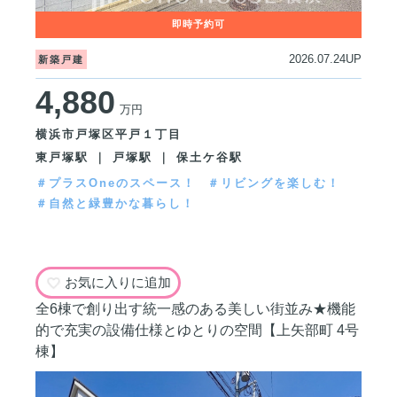
2026.07.24UP
新築戸建
4,880
万円
横浜市戸塚区平戸１丁目
東戸塚駅 ｜ 戸塚駅 ｜ 保土ケ谷駅
＃プラスOneのスペース！
＃リビングを楽しむ！
＃自然と緑豊かな暮らし！
お気に入りに追加
全6棟で創り出す統一感のある美しい街並み★機能
的で充実の設備仕様とゆとりの空間【上矢部町 4号
棟】