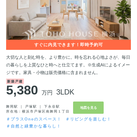
大切な人と刻む時を、より豊かに。時を忘れる心地よさが、毎日
の暮らしを上質なひと時へと仕立てます。※生成AIによるイメー
ジです。家具・小物は販売価格に含まれません。
新築戸建
5,380
3LDK
万円
舞岡駅 ｜ 戸塚駅 ｜ 下永谷駅
地図を見る
所在地：横浜市戸塚区南舞岡１丁目
＃プラスOneのスペース！
＃リビングを楽しむ！
＃自然と緑豊かな暮らし！