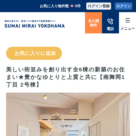
お気に入り物件数
0件
ログイン登録
ログイン
未公開
物件
メニュー
電話
お気に入りに追加
美しい街並みを創り出す全6棟の新築のお住
まい★豊かなゆとりと上質と共に【南舞岡1
丁目 2号棟】