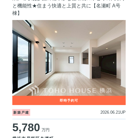
と機能性★住まう快適と上質と共に【名瀬町 A号
棟】
2026.06.21UP
新築戸建
5,780
万円