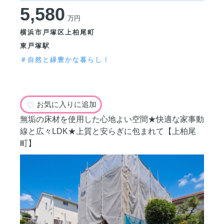
5,580
万円
横浜市戸塚区上柏尾町
東戸塚駅
＃自然と緑豊かな暮らし！
お気に入りに追加
無垢の床材を使用した心地よい空間★快適な家事動
線と広々LDK★上質と安らぎに包まれて【上柏尾
町】