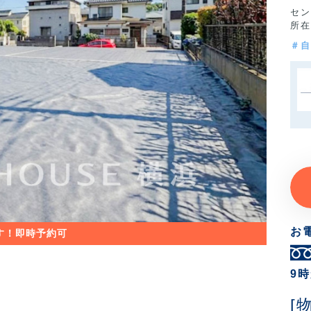
セン
所在
＃自
お
9
[