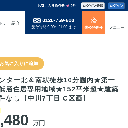
お気に入り物件数
0件
ログイン登録
ログイン
0120-759-600
トナー紹介
受付時間 9:00〜21:00 まで
未公開物件
メニュー
お気に入りに追加
ンター北＆南駅徒歩10分圏内★第一
低層住居専用地域★152平米超★建築
件なし【中川7丁目 C区画】
,480
万円