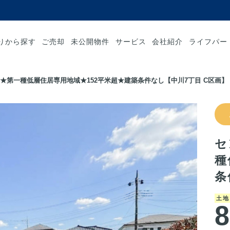
りから探す
ご売却
未公開物件
サービス
会社紹介
ライフパー
★第一種低層住居専用地域★152平米超★建築条件なし【中川7丁目 C区画】
セ
種
条
土地
8