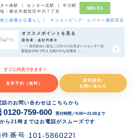
ター南駅 ｜ センター北駅 ｜ 中川駅
地図を見る
地：横浜市都筑区中川７丁目
然と緑豊かな暮らし！
＃ショッピング・レジャー施設至近
オススメポイントを見る
担当者：会社代表Ⅲ
～ 自分好みに造るこだわりのお住まい☆センター北
駅徒歩10分で叶える穏やかな住環境 ～ ...
すぐに内見できます！
資料請求/
見学予約（無料）
お問い合わせ
電話のお問い合わせはこちらから
0120-759-600
受付時間／9:00〜21:00まで
時から21時まではお電話がスムーズです
物件番号 101-586022]