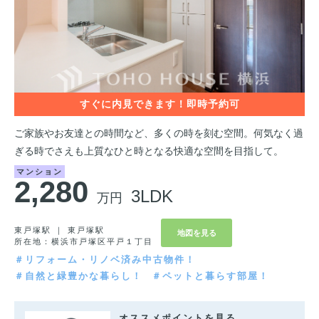
ご家族やお友達との時間など、多くの時を刻む空間。何気なく過
ぎる時でさえも上質なひと時となる快適な空間を目指して。
マンション
2,280
3LDK
万円
東戸塚駅 ｜ 東戸塚駅
地図を見る
所在地：横浜市戸塚区平戸１丁目
＃リフォーム・リノベ済み中古物件！
＃自然と緑豊かな暮らし！
＃ペットと暮らす部屋！
オススメポイントを見る