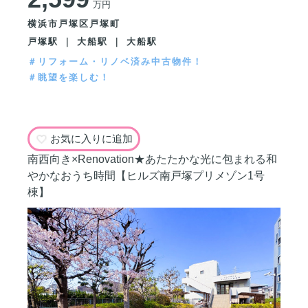
万円
横浜市戸塚区戸塚町
戸塚駅 ｜ 大船駅 ｜ 大船駅
＃リフォーム・リノベ済み中古物件！
＃眺望を楽しむ！
お気に入りに追加
南西向き×Renovation★あたたかな光に包まれる和
やかなおうち時間【ヒルズ南戸塚プリメゾン1号
棟】