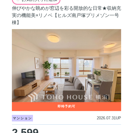
伸びやかな眺めが窓辺を彩る開放的な日常★収納充
実の機能美×リノベ【ヒルズ南戸塚プリメゾン一号
棟】
2026.07.31UP
マンション
2,599