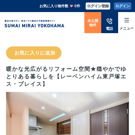
お気に入り物件数
0件
ログイン登録
ログイン
未公開
物件
メニュー
電話
お気に入りに追加
暖かな光広がるリフォーム空間★穏やかでゆ
とりある暮らしを【レーベンハイム東戸塚エ
ス・プレイス】