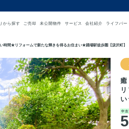
りから探す
ご売却
未公開物件
サービス
会社紹介
ライフパー
い時間★リフォームで新たな輝きを得るお住まい★踊場駅徒歩圏【汲沢町】
癒
リ
い
中古
5