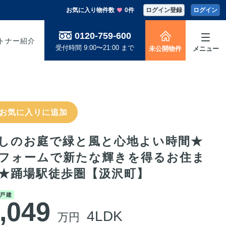
お気に入り物件数
0件
ログイン登録
ログイン
0120-759-600
トナー紹介
受付時間 9:00〜21:00 まで
未公開物件
メニュー
お気に入りに追加
しのお庭で緑と風と心地よい時間★
フォームで新たな輝きを得るお住ま
★踊場駅徒歩圏【汲沢町】
戸建
,049
4LDK
万円