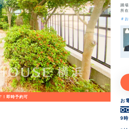
踊場
所在
＃お
お
9