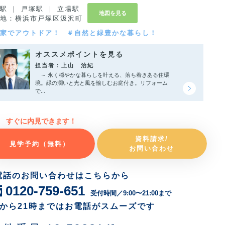
駅 ｜ 戸塚駅 ｜ 立場駅
地図を見る
地：横浜市戸塚区汲沢町
家でアウトドア！
＃自然と緑豊かな暮らし！
オススメポイントを見る
担当者：上山 治紀
～ 永く穏やかな暮らしを叶える、落ち着きある住環
境。緑の潤いと光と風を愉しむお庭付き。リフォーム
で...
すぐに内見できます！
資料請求/
見学予約（無料）
お問い合わせ
電話のお問い合わせはこちらから
0120-759-651
受付時間／9:00〜21:00まで
時から21時まではお電話がスムーズです