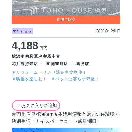
2026.04.24UP
マンション
4,188
万円
横浜市鶴見区東寺尾中台
花月総持寺駅 ｜ 東神奈川駅 ｜ 鶴見駅
＃リフォーム・リノベ済み中古物件！
＃眺望を楽しむ！
＃ペットと暮らす部屋！
お気に入りに追加
南西角住戸×Reform★生活利便整う魅力の住環境で
快適生活【ナイスパークコート鶴見潮田】