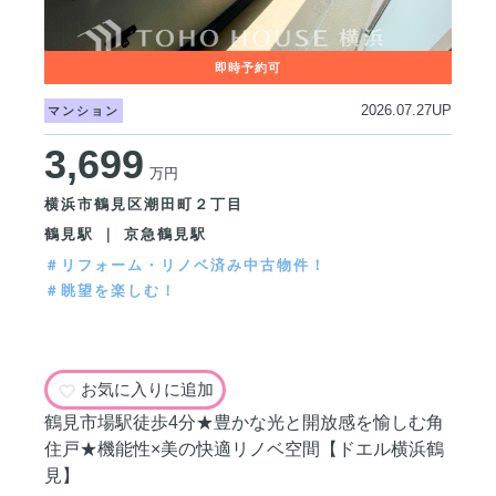
2026.07.27UP
マンション
3,699
万円
横浜市鶴見区潮田町２丁目
鶴見駅 ｜ 京急鶴見駅
＃リフォーム・リノベ済み中古物件！
＃眺望を楽しむ！
お気に入りに追加
鶴見市場駅徒歩4分★豊かな光と開放感を愉しむ角
住戸★機能性×美の快適リノベ空間【ドエル横浜鶴
見】