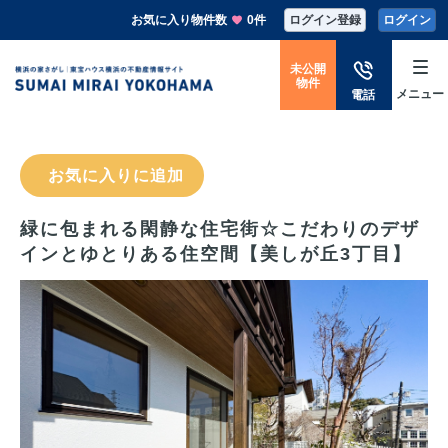
お気に入り物件数
0件
ログイン登録
ログイン
未公開
物件
メニュー
電話
お気に入りに追加
緑に包まれる閑静な住宅街☆こだわりのデザ
インとゆとりある住空間【美しが丘3丁目】