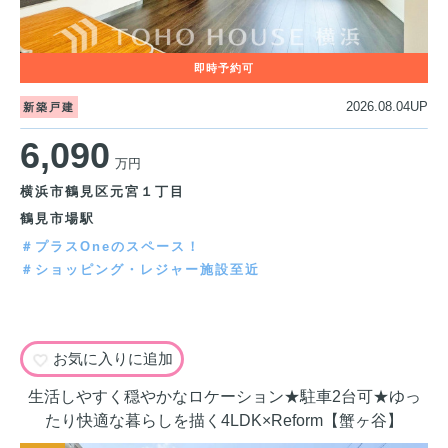
2026.08.04UP
新築戸建
6,090
万円
横浜市鶴見区元宮１丁目
鶴見市場駅
＃プラスOneのスペース！
＃ショッピング・レジャー施設至近
お気に入りに追加
生活しやすく穏やかなロケーション★駐車2台可★ゆっ
たり快適な暮らしを描く4LDK×Reform【蟹ヶ谷】