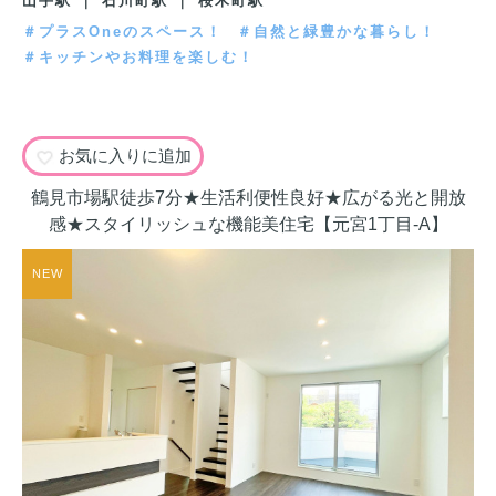
山手駅 ｜ 石川町駅 ｜ 桜木町駅
＃プラスOneのスペース！
＃自然と緑豊かな暮らし！
＃キッチンやお料理を楽しむ！
お気に入りに追加
鶴見市場駅徒歩7分★生活利便性良好★広がる光と開放
感★スタイリッシュな機能美住宅【元宮1丁目-A】