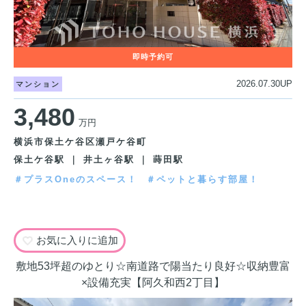
2026.07.30UP
マンション
3,480
万円
横浜市保土ケ谷区瀬戸ケ谷町
保土ケ谷駅 ｜ 井土ヶ谷駅 ｜ 蒔田駅
＃プラスOneのスペース！
＃ペットと暮らす部屋！
お気に入りに追加
敷地53坪超のゆとり☆南道路で陽当たり良好☆収納豊富
×設備充実【阿久和西2丁目】