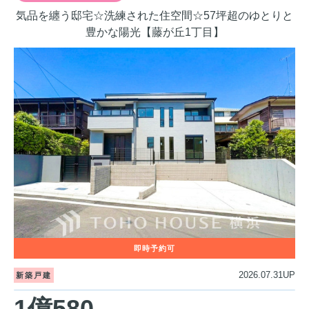
気品を纏う邸宅☆洗練された住空間☆57坪超のゆとりと
豊かな陽光【藤が丘1丁目】
2026.07.31UP
新築戸建
1億580