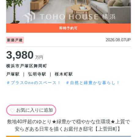
2026.08.07UP
新築戸建
3,980
万円
横浜市戸塚区舞岡町
戸塚駅 ｜ 弘明寺駅 ｜ 桜木町駅
＃プラスOneのスペース！
＃自然と緑豊かな暮らし！
お気に入りに追加
敷地40坪超のゆとり★緑豊かで穏やかな住環境★上質で
安らぎある日常を描くお庭付き邸宅【上菅田町】