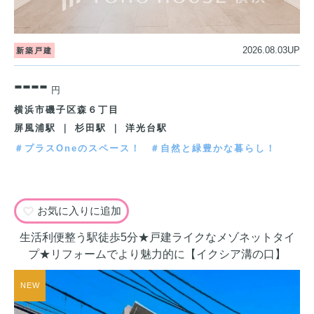
2026.08.03UP
新築戸建
----
円
横浜市磯子区森６丁目
屏風浦駅 ｜ 杉田駅 ｜ 洋光台駅
＃プラスOneのスペース！
＃自然と緑豊かな暮らし！
お気に入りに追加
生活利便整う駅徒歩5分★戸建ライクなメゾネットタイ
プ★リフォームでより魅力的に【イクシア溝の口】