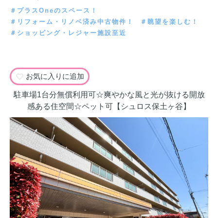
＃プラスOneのスペース！
＃リフォーム・リノベ済み中古物件！
＃眺望を楽しむ！
＃ショッピング・レジャー施設至近
お気に入りに追加
駐車場1台分無償利用可☆爽やかな風と光が抜ける開放
感ある住空間☆ペット可【シュロス保土ヶ谷】