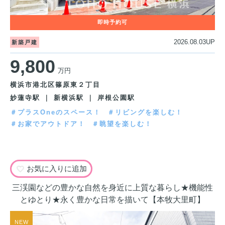
2026.08.03UP
新築戸建
9,800
万円
横浜市港北区篠原東２丁目
妙蓮寺駅 ｜ 新横浜駅 ｜ 岸根公園駅
＃プラスOneのスペース！
＃リビングを楽しむ！
＃お家でアウトドア！
＃眺望を楽しむ！
お気に入りに追加
三渓園などの豊かな自然を身近に上質な暮らし★機能性
とゆとり★永く豊かな日常を描いて【本牧大里町】