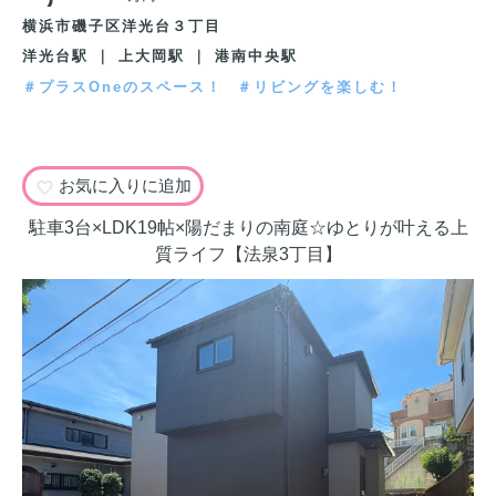
横浜市磯子区洋光台３丁目
洋光台駅 ｜ 上大岡駅 ｜ 港南中央駅
＃プラスOneのスペース！
＃リビングを楽しむ！
お気に入りに追加
駐車3台×LDK19帖×陽だまりの南庭☆ゆとりが叶える上
質ライフ【法泉3丁目】