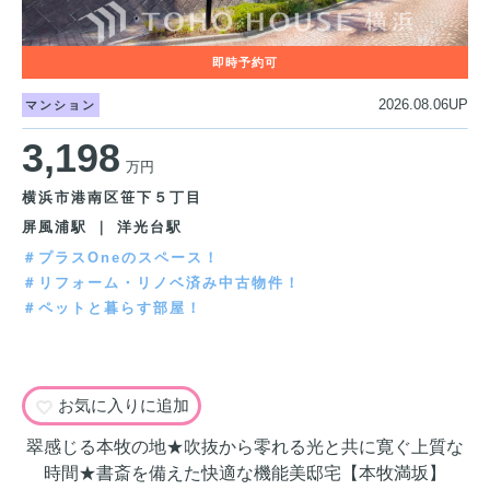
2026.08.06UP
マンション
3,198
万円
横浜市港南区笹下５丁目
屏風浦駅 ｜ 洋光台駅
＃プラスOneのスペース！
＃リフォーム・リノベ済み中古物件！
＃ペットと暮らす部屋！
お気に入りに追加
翠感じる本牧の地★吹抜から零れる光と共に寛ぐ上質な
時間★書斎を備えた快適な機能美邸宅【本牧満坂】