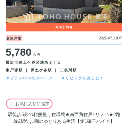
2026.07.31UP
新築戸建
5,780
万円
横浜市保土ケ谷区法泉３丁目
東戸塚駅 ｜ 保土ケ谷駅 ｜ 二俣川駅
＃プラスOneのスペース！
＃リビングを楽しむ！
お気に入りに追加
駅徒歩5分の利便整う住環境★南西角住戸×リノベ★2路
線2駅徒歩圏のゆとりある生活【第1磯子ハイツ】