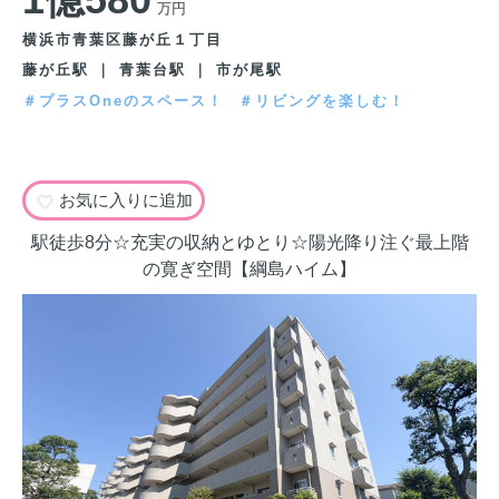
万円
横浜市青葉区藤が丘１丁目
藤が丘駅 ｜ 青葉台駅 ｜ 市が尾駅
＃プラスOneのスペース！
＃リビングを楽しむ！
お気に入りに追加
駅徒歩8分☆充実の収納とゆとり☆陽光降り注ぐ最上階
の寛ぎ空間【綱島ハイム】