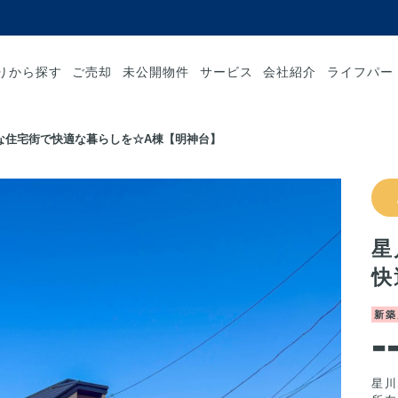
りから探す
ご売却
未公開物件
サービス
会社紹介
ライフパー
な住宅街で快適な暮らしを☆A棟【明神台】
星
快
新築
-
星川