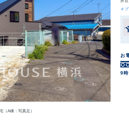
所在
＃プ
お
9
宅（A棟：写真左）