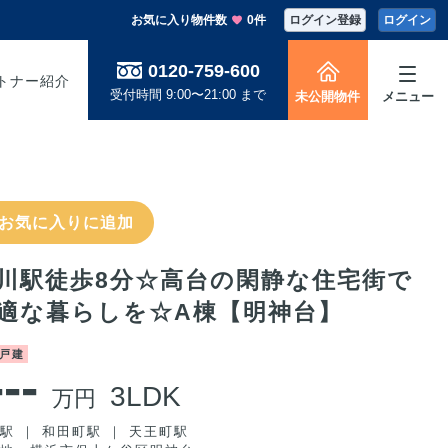
お気に入り物件数
0件
ログイン登録
ログイン
0120-759-600
トナー紹介
受付時間 9:00〜21:00 まで
未公開物件
メニュー
お気に入りに追加
川駅徒歩8分☆高台の閑静な住宅街で
適な暮らしを☆A棟【明神台】
戸建
---
3LDK
万円
駅 ｜ 和田町駅 ｜ 天王町駅