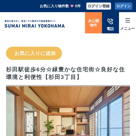
お気に入り物件数
0件
ログイン登録
ログイン
未公開
物件
メニュー
電話
お気に入りに追加
杉田駅徒歩6分☆緑豊かな住宅街☆良好な住
環境と利便性【杉田3丁目】