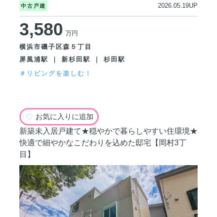
2026.05.19UP
中古戸建
3,580
万円
横浜市磯子区森５丁目
屏風浦駅 ｜ 新杉田駅 ｜ 杉田駅
＃リビングを楽しむ！
お気に入りに追加
新築未入居戸建て★穏やかで暮らしやすい住環境★
快適で細やかなこだわりを込めた邸宅【岡村3丁
目】