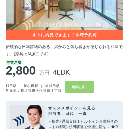
伝統的な日本情緒のある、温かみと落ち着きが感じられる和室で
す。(家具はAI加工です)
中古戸建
2,800
4LDK
万円
杉田駅 ｜ 新杉田駅 ｜ 新杉田駅
地図を見る
所在地：横浜市磯子区杉田３丁目
オススメポイントを見る
担当者：田代 一真
～採光×通風良好！ビルトイン車庫付きの
レトロ邸宅♪杉田駅近で快適生活を～ ◆京