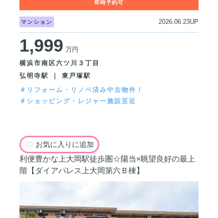
2026.06.23UP
マンション
1,999
万円
横浜市南区六ツ川３丁目
弘明寺駅 ｜ 東戸塚駅
＃リフォーム・リノベ済み中古物件！
＃ショッピング・レジャー施設至近
お気に入りに追加
利便豊かな上大岡駅徒歩圏☆陽当×眺望良好の最上
階【ダイアパレス上大岡第六Ｂ棟】