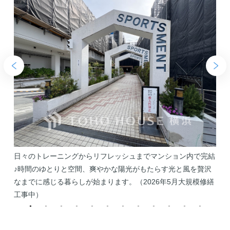
ク
日々のトレーニングからリフレッシュまでマンション内で完結
イ
♪時間のゆとりと空間、爽やかな陽光がもたらす光と風を贅沢
なまでに感じる暮らしが始まります。（2026年5月大規模修繕
ン
工事中）