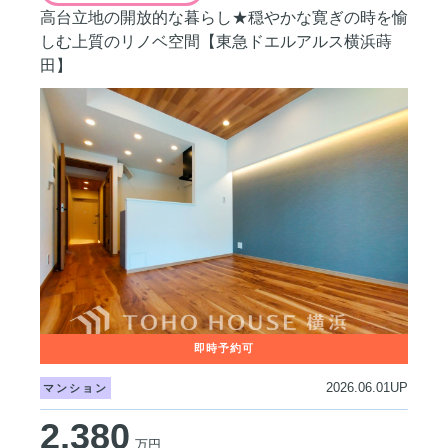
高台立地の開放的な暮らし★穏やかな寛ぎの時を愉
しむ上質のリノベ空間【東急ドエルアルス横浜蒔
田】
2026.06.01UP
マンション
2,380
万円