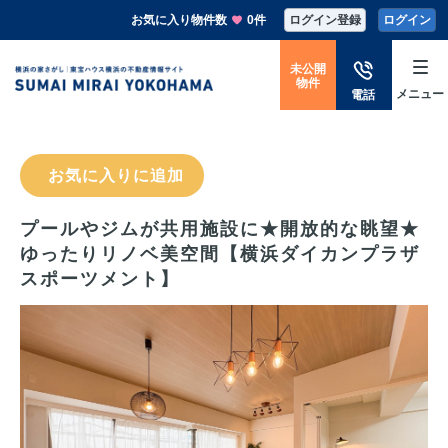
お気に入り物件数
0件
ログイン登録
ログイン
未公開
物件
メニュー
電話
お気に入りに追加
プールやジムが共用施設に★開放的な眺望★
ゆったりリノベ美空間【横浜ダイカンプラザ
スポーツメント】