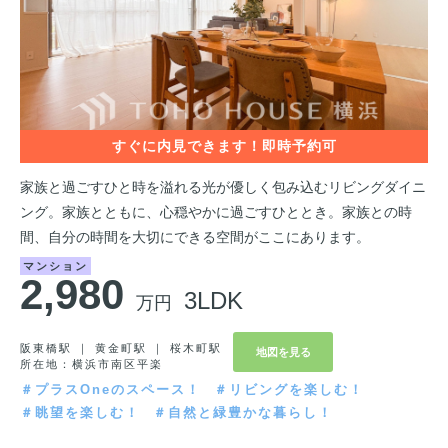
家族と過ごすひと時を溢れる光が優しく包み込むリビングダイニ
ング。家族とともに、心穏やかに過ごすひととき。家族との時
間、自分の時間を大切にできる空間がここにあります。
マンション
2,980
3LDK
万円
阪東橋駅 ｜ 黄金町駅 ｜ 桜木町駅
地図を見る
所在地：横浜市南区平楽
＃プラスOneのスペース！
＃リビングを楽しむ！
＃眺望を楽しむ！
＃自然と緑豊かな暮らし！