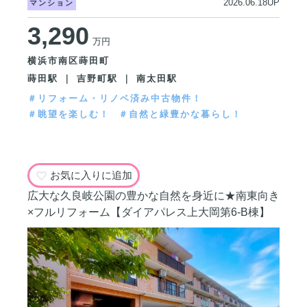
2026.06.18UP
マンション
3,290
万円
横浜市南区蒔田町
蒔田駅 ｜ 吉野町駅 ｜ 南太田駅
＃リフォーム・リノベ済み中古物件！
＃眺望を楽しむ！
＃自然と緑豊かな暮らし！
お気に入りに追加
広大な久良岐公園の豊かな自然を身近に★南東向き
×フルリフォーム【ダイアパレス上大岡第6-B棟】