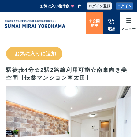
お気に入り物件数
0件
ログイン登録
ログイン
未公開
物件
メニュー
電話
お気に入りに追加
駅徒歩4分☆2駅2路線利用可能☆南東向き美
空間【扶桑マンション南太田】