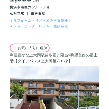
万円
横浜市南区六ツ川３丁目
弘明寺駅 ｜ 東戸塚駅
＃リフォーム・リノベ済み中古物件！
＃ショッピング・レジャー施設至近
お気に入りに追加
利便豊かな上大岡駅徒歩圏☆陽当×眺望良好の最上
階【ダイアパレス上大岡第六Ｂ棟】