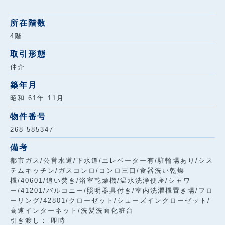
所在階数
4階
取引形態
仲介
築年月
昭和 61年 11月
物件番号
268-585347
備考
都市ガス/公営水道/下水道/エレベーター有/駐輪場あり/シス
テムキッチン/ガスコンロ/コンロ三口/食器洗い乾燥
機/40601/追い焚き/浴室乾燥機/温水洗浄便座/シャワ
ー/41201/バルコニー/照明器具付き/室内洗濯機置き場/フロ
ーリング/42801/クローゼット/シューズインクローゼット/
高速インターネット/洗髪洗面化粧台
引き渡し： 即時