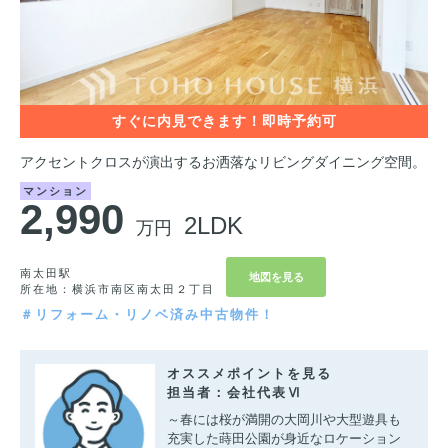
アクセントクロスが演出するお洒落なリビングダイニング空間。
マンション
2,990
2LDK
万円
南太田駅
地図を見る
所在地：横浜市南区南太田２丁目
＃リフォーム・リノベ済み中古物件！
オススメポイントを見る
担当者：会社代表Ⅵ
～春には桜が満開の大岡川や大型遊具も
充実した蒔田公園が身近なロケーション