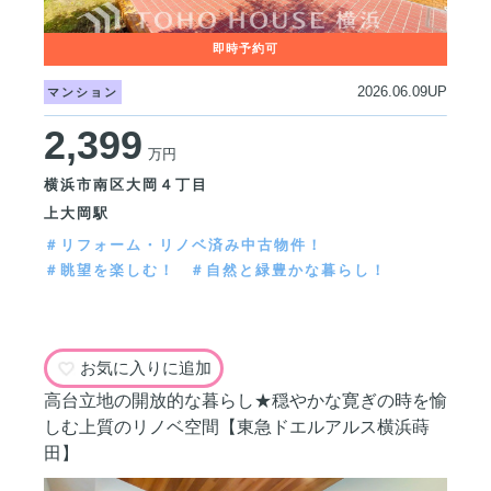
2026.06.09UP
マンション
2,399
万円
横浜市南区大岡４丁目
上大岡駅
＃リフォーム・リノベ済み中古物件！
＃眺望を楽しむ！
＃自然と緑豊かな暮らし！
お気に入りに追加
高台立地の開放的な暮らし★穏やかな寛ぎの時を愉
しむ上質のリノベ空間【東急ドエルアルス横浜蒔
田】