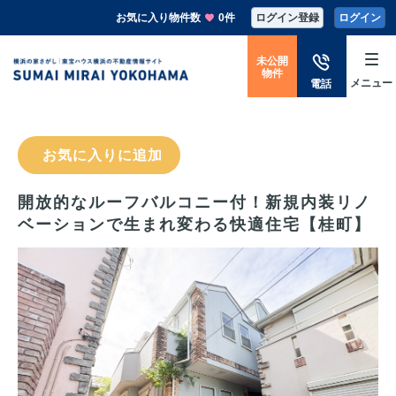
お気に入り物件数
0件
ログイン登録
ログイン
未公開
物件
メニュー
電話
お気に入りに追加
開放的なルーフバルコニー付！新規内装リノ
ベーションで生まれ変わる快適住宅【桂町】