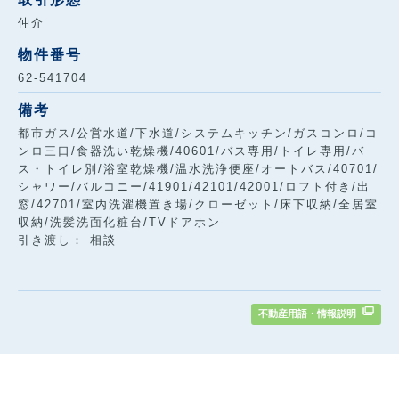
仲介
物件番号
62-541704
備考
都市ガス/公営水道/下水道/システムキッチン/ガスコンロ/コ
ンロ三口/食器洗い乾燥機/40601/バス専用/トイレ専用/バ
ス・トイレ別/浴室乾燥機/温水洗浄便座/オートバス/40701/
シャワー/バルコニー/41901/42101/42001/ロフト付き/出
窓/42701/室内洗濯機置き場/クローゼット/床下収納/全居室
収納/洗髪洗面化粧台/TVドアホン
引き渡し： 相談
不動産用語・情報説明