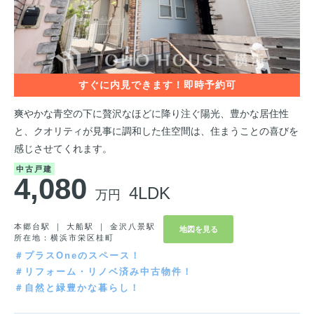
爽やかな青空の下に贅沢なほどに降り注ぐ陽光、豊かな居住性
と、クオリティが見事に調和した住空間は、住まうことの喜びを
感じさせてくれます。
中古戸建
4,080
4LDK
万円
本郷台駅 ｜ 大船駅 ｜ 金沢八景駅
地図を見る
所在地：横浜市栄区桂町
＃プラスOneのスペース！
＃リフォーム・リノベ済み中古物件！
＃自然と緑豊かな暮らし！