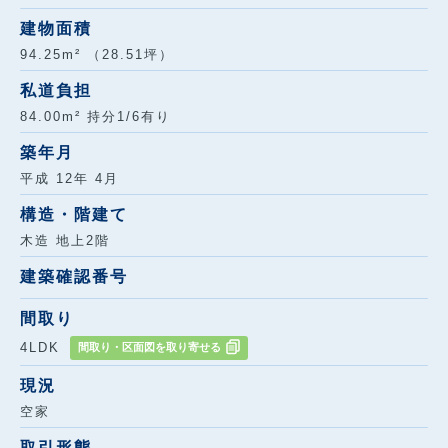
建物面積
94.25m² （28.51坪）
私道負担
84.00m² 持分1/6有り
築年月
平成 12年 4月
構造・階建て
木造 地上2階
建築確認番号
間取り
4LDK
間取り・区面図を取り寄せる
現況
空家
取引形態