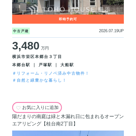
2026.07.19UP
中古戸建
3,480
万円
横浜市栄区本郷台３丁目
本郷台駅 ｜ 戸塚駅 ｜ 大船駅
＃リフォーム・リノベ済み中古物件！
＃自然と緑豊かな暮らし！
お気に入りに追加
陽だまりの南庭は緑と木漏れ日に包まれるオープン
エアリビング【桂台南2丁目】