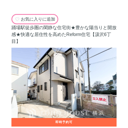
お気に入りに追加
踊場駅徒歩圏の閑静な住宅街★豊かな陽当りと開放
感★快適な居住性を高めたReform住宅【汲沢6丁
目】