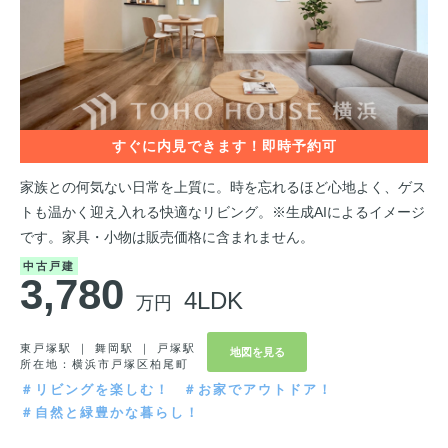
家族との何気ない日常を上質に。時を忘れるほど心地よく、ゲス
トも温かく迎え入れる快適なリビング。※生成AIによるイメージ
です。家具・小物は販売価格に含まれません。
中古戸建
3,780
4LDK
万円
東戸塚駅 ｜ 舞岡駅 ｜ 戸塚駅
地図を見る
所在地：横浜市戸塚区柏尾町
＃リビングを楽しむ！
＃お家でアウトドア！
＃自然と緑豊かな暮らし！