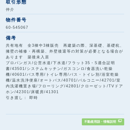
取引形態
仲介
物件番号
60-545067
備考
共有地有 全3棟中3棟販売 再建築の際、深基礎、基礎杭、
擁壁の補修・再構築、外壁後退等の対策が必要となる場合が
あります 築後未入居
プロパンガス/公営水道/下水道/フラット35・S適合証明
書/43501/システムキッチン/ガスコンロ/食器洗い乾燥
機/40601/バス専用/トイレ専用/バス・トイレ別/浴室乾燥
機/温水洗浄便座/オートバス/40701/バルコニー/42701/室
内洗濯機置き場/フローリング/42801/クローゼット/TVドア
ホン/42301/床暖房/41301
引き渡し： 即時
不動産用語・情報説明