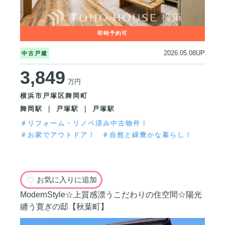
2026.05.08UP
中古戸建
3,849
万円
横浜市戸塚区舞岡町
舞岡駅 ｜ 戸塚駅 ｜ 戸塚駅
＃リフォーム・リノベ済み中古物件！
＃お家でアウトドア！
＃自然と緑豊かな暮らし！
お気に入りに追加
ModernStyle☆上質感漂うこだわりの住空間☆陽光
纏う寛ぎの邸【秋葉町】