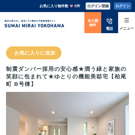
お気に入り物件数
0件
ログイン登録
ログイン
未公開
物件
メニュー
電話
お気に入りに追加
制震ダンパー採用の安心感★潤う緑と家族の
笑顔に包まれて★ゆとりの機能美邸宅【柏尾
町 B号棟】