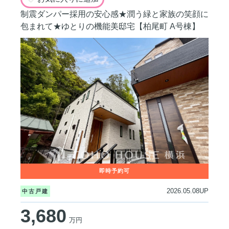
制震ダンパー採用の安心感★潤う緑と家族の笑顔に
包まれて★ゆとりの機能美邸宅【柏尾町 A号棟】
2026.05.08UP
中古戸建
3,680
万円