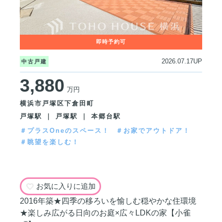
2026.07.17UP
中古戸建
3,880
万円
横浜市戸塚区下倉田町
戸塚駅 ｜ 戸塚駅 ｜ 本郷台駅
＃プラスOneのスペース！
＃お家でアウトドア！
＃眺望を楽しむ！
お気に入りに追加
2016年築★四季の移ろいを愉しむ穏やかな住環境
★楽しみ広がる日向のお庭×広々LDKの家【小雀