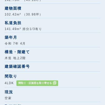
建物面積
102.42m² （30.98坪）
私道負担
141.49m² 持分1/3有り
築年月
令和 7年 4月
構造・階建て
木造 地上2階
建築確認番号
間取り
4LDK
間取り・区面図を取り寄せる
現況
空家