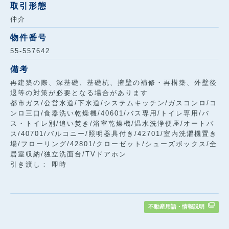
取引形態
仲介
物件番号
55-557642
備考
再建築の際、深基礎、基礎杭、擁壁の補修・再構築、外壁後
退等の対策が必要となる場合があります
都市ガス/公営水道/下水道/システムキッチン/ガスコンロ/コ
ンロ三口/食器洗い乾燥機/40601/バス専用/トイレ専用/バ
ス・トイレ別/追い焚き/浴室乾燥機/温水洗浄便座/オートバ
ス/40701/バルコニー/照明器具付き/42701/室内洗濯機置き
場/フローリング/42801/クローゼット/シューズボックス/全
居室収納/独立洗面台/TVドアホン
引き渡し： 即時
不動産用語・情報説明