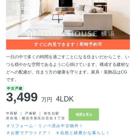
一日の中で多くの時間を過ごすことになる住まいだからこそ、い
つも穏やかな空間であるように心掛けています。構成する建材な
どへの配慮が、住まう方の健康を守ります。家具・装飾品はCG
です。
中古戸建
3,499
4LDK
万円
中田駅 ｜ 戸塚駅 ｜ 弥生台駅
地図を見る
所在地：横浜市泉区白百合３丁目
＃リフォーム・リノベ済み中古物件！
＃お家でアウトドア！
＃自然と緑豊かな暮らし！