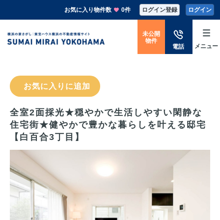
お気に入り物件数
0件
ログイン登録
ログイン
未公開
物件
メニュー
電話
お気に入りに追加
全室2面採光★穏やかで生活しやすい閑静な
住宅街★健やかで豊かな暮らしを叶える邸宅
【白百合3丁目】