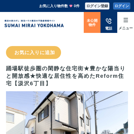
お気に入り物件数
0件
ログイン登録
ログイン
未公開
物件
メニュー
電話
お気に入りに追加
踊場駅徒歩圏の閑静な住宅街★豊かな陽当り
と開放感★快適な居住性を高めたReform住
宅【汲沢6丁目】