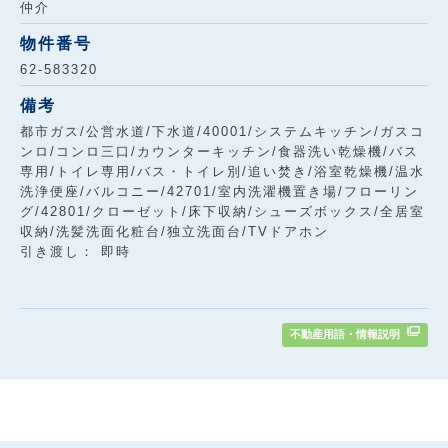
仲介
物件番号
62-583320
備考
都市ガス/公営水道/下水道/40001/システムキッチン/ガスコ
ンロ/コンロ三口/カウンターキッチン/食器洗い乾燥機/バス
専用/トイレ専用/バス・トイレ別/追い焚き/浴室乾燥機/温水
洗浄便座/バルコニー/42701/室内洗濯機置き場/フローリン
グ/42801/クローゼット/床下収納/シューズボックス/全居室
収納/洗髪洗面化粧台/独立洗面台/TVドアホン
引き渡し： 即時
不動産用語・情報説明