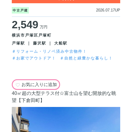
2026.07.17UP
中古戸建
2,549
万円
横浜市戸塚区戸塚町
戸塚駅 ｜ 藤沢駅 ｜ 大船駅
＃リフォーム・リノベ済み中古物件！
＃お家でアウトドア！
＃自然と緑豊かな暮らし！
お気に入りに追加
40㎡超の大型テラス付☆富士山を望む開放的な眺
望【下倉田町】