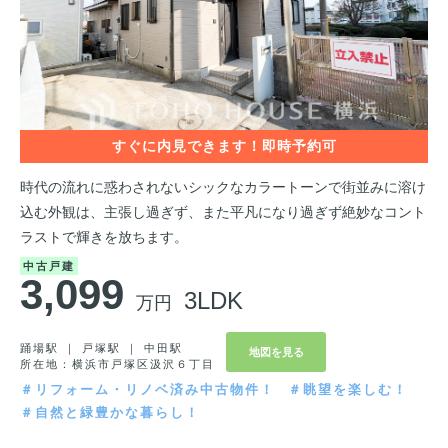
時代の流れに惑わされないシックなカラートーンで街並みに溶け
込む外観は、主張し過ぎず、また平凡になり過ぎず絶妙なコント
ラストで輝きを放ちます。
中古戸建
3,099
3LDK
万円
踊場駅 ｜ 戸塚駅 ｜ 中田駅
地図を見る
所在地：横浜市戸塚区汲沢６丁目
＃リフォーム・リノベ済み中古物件！
＃眺望を楽しむ！
＃自然と緑豊かな暮らし！