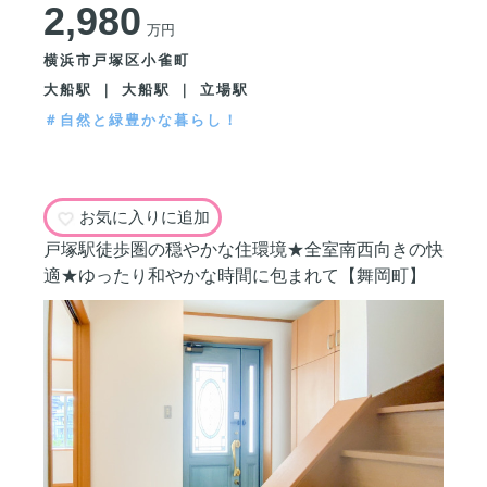
2,980
万円
横浜市戸塚区小雀町
大船駅 ｜ 大船駅 ｜ 立場駅
＃自然と緑豊かな暮らし！
お気に入りに追加
戸塚駅徒歩圏の穏やかな住環境★全室南西向きの快
適★ゆったり和やかな時間に包まれて【舞岡町】