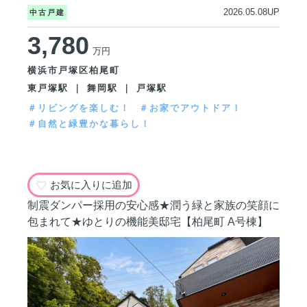
2026.05.08UP
中古戸建
3,780
万円
横浜市戸塚区柏尾町
東戸塚駅 ｜ 舞岡駅 ｜ 戸塚駅
＃リビングを楽しむ！
＃お家でアウトドア！
＃自然と緑豊かな暮らし！
お気に入りに追加
制震ダンパー採用の安心感★潤う緑と家族の笑顔に
包まれて★ゆとりの機能美邸宅【柏尾町 A号棟】