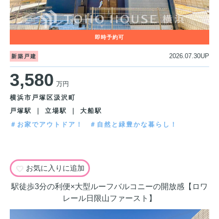
2026.07.30UP
新築戸建
3,580
万円
横浜市戸塚区汲沢町
戸塚駅 ｜ 立場駅 ｜ 大船駅
＃お家でアウトドア！
＃自然と緑豊かな暮らし！
お気に入りに追加
駅徒歩3分の利便×大型ルーフバルコニーの開放感【ロワ
レール日限山ファースト】