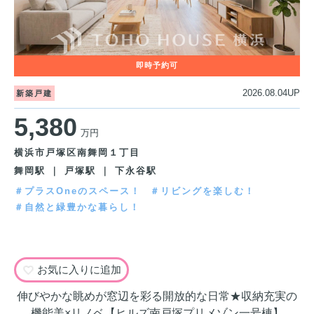
2026.08.04UP
新築戸建
5,380
万円
横浜市戸塚区南舞岡１丁目
舞岡駅 ｜ 戸塚駅 ｜ 下永谷駅
＃プラスOneのスペース！
＃リビングを楽しむ！
＃自然と緑豊かな暮らし！
お気に入りに追加
伸びやかな眺めが窓辺を彩る開放的な日常★収納充実の
機能美×リノベ【ヒルズ南戸塚プリメゾン一号棟】