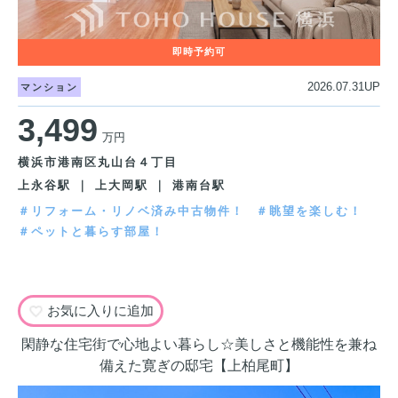
2026.07.31UP
マンション
3,499
万円
横浜市港南区丸山台４丁目
上永谷駅 ｜ 上大岡駅 ｜ 港南台駅
＃リフォーム・リノベ済み中古物件！
＃眺望を楽しむ！
＃ペットと暮らす部屋！
お気に入りに追加
閑静な住宅街で心地よい暮らし☆美しさと機能性を兼ね
備えた寛ぎの邸宅【上柏尾町】