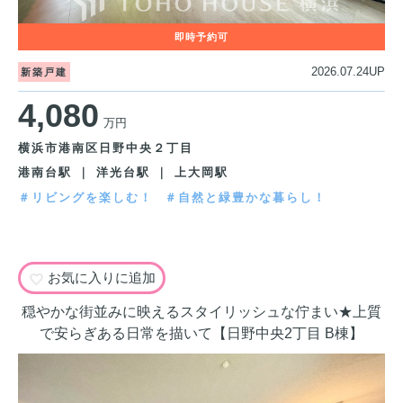
2026.07.24UP
新築戸建
4,080
万円
横浜市港南区日野中央２丁目
港南台駅 ｜ 洋光台駅 ｜ 上大岡駅
＃リビングを楽しむ！
＃自然と緑豊かな暮らし！
お気に入りに追加
穏やかな街並みに映えるスタイリッシュな佇まい★上質
で安らぎある日常を描いて【日野中央2丁目 B棟】