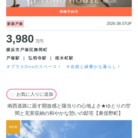
2026.08.07UP
新築戸建
3,980
万円
横浜市戸塚区舞岡町
戸塚駅 ｜ 弘明寺駅 ｜ 桜木町駅
＃プラスOneのスペース！
＃自然と緑豊かな暮らし！
お気に入りに追加
南西道路に面す開放感と陽当りの心地よさ★ゆとりの空
間と充実収納の和やかな憩いの邸宅【東俣野町】