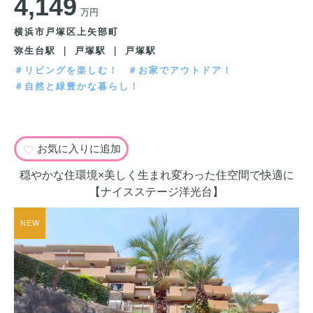
4,149
万円
横浜市戸塚区上矢部町
弥生台駅 ｜ 戸塚駅 ｜ 戸塚駅
＃リビングを楽しむ！
＃お家でアウトドア！
＃自然と緑豊かな暮らし！
お気に入りに追加
穏やかな住環境×美しく生まれ変わった住空間で快適に
【ナイスステージ洋光台】