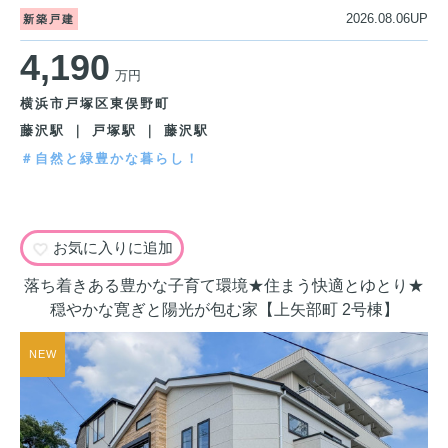
2026.08.06UP
新築戸建
4,190
万円
横浜市戸塚区東俣野町
藤沢駅 ｜ 戸塚駅 ｜ 藤沢駅
＃自然と緑豊かな暮らし！
お気に入りに追加
落ち着きある豊かな子育て環境★住まう快適とゆとり★
穏やかな寛ぎと陽光が包む家【上矢部町 2号棟】