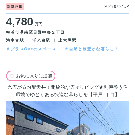
2026.07.24UP
新築戸建
4,780
万円
横浜市港南区日野中央２丁目
港南台駅 ｜ 洋光台駅 ｜ 上大岡駅
＃プラスOneのスペース！
＃自然と緑豊かな暮らし！
お気に入りに追加
光広がる勾配天井！開放的な広々リビング★利便整う住
環境でゆとりある快適な暮らしを【平戸1丁目】