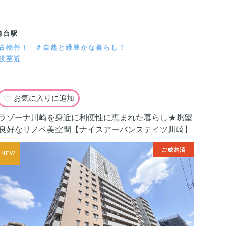
崎台駅
古物件！
＃自然と緑豊かな暮らし！
設至近
お気に入りに追加
ラゾーナ川崎を身近に利便性に恵まれた暮らし★眺望
良好なリノベ美空間【ナイスアーバンステイツ川崎】