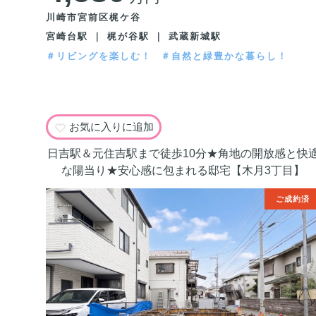
川崎市宮前区梶ケ谷
宮崎台駅 ｜ 梶が谷駅 ｜ 武蔵新城駅
＃リビングを楽しむ！
＃自然と緑豊かな暮らし！
お気に入りに追加
日吉駅＆元住吉駅まで徒歩10分★角地の開放感と快
な陽当り★安心感に包まれる邸宅【木月3丁目】