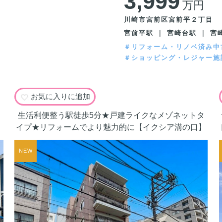
3,999
万円
川崎市宮前区宮前平２丁目
宮前平駅 ｜ 宮崎台駅 ｜ 宮
＃リフォーム・リノベ済み中
＃ショッピング・レジャー施
お気に入りに追加
生活利便整う駅徒歩5分★戸建ライクなメゾネットタ
イプ★リフォームでより魅力的に【イクシア溝の口】