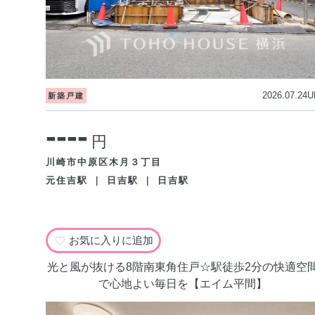
2026.07.24U
新築戸建
----
円
川崎市中原区木月３丁目
元住吉駅 ｜ 日吉駅 ｜ 日吉駅
お気に入りに追加
光と風が抜ける8階南東角住戸☆駅徒歩2分の快適空
で心地よい毎日を【エイム平間】