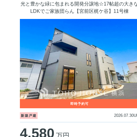
光と豊かな緑に包まれる開発分譲地☆17帖超の大き
LDKでご家族団らん【宮前区梶ケ谷】11号棟
2026.07.30U
新築戸建
4,580
万円