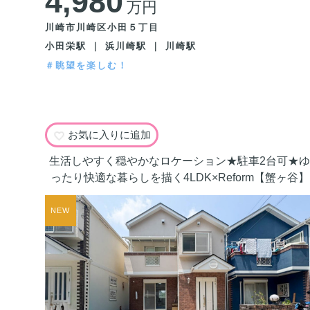
4,980
万円
川崎市川崎区小田５丁目
小田栄駅 ｜ 浜川崎駅 ｜ 川崎駅
＃眺望を楽しむ！
お気に入りに追加
生活しやすく穏やかなロケーション★駐車2台可★ゆ
ったり快適な暮らしを描く4LDK×Reform【蟹ヶ谷】