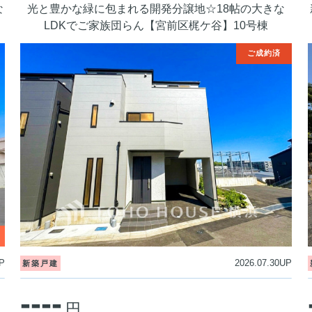
な
光と豊かな緑に包まれる開発分譲地☆18帖の大きな
LDKでご家族団らん【宮前区梶ケ谷】10号棟
P
2026.07.30UP
新築戸建
----
円