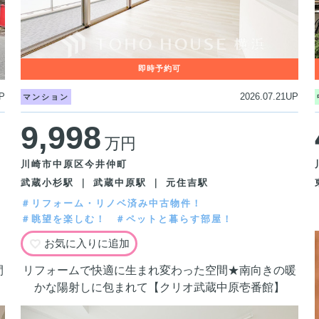
P
2026.07.21UP
マンション
9,998
万円
川崎市中原区今井仲町
武蔵小杉駅 ｜ 武蔵中原駅 ｜ 元住吉駅
＃リフォーム・リノベ済み中古物件！
＃眺望を楽しむ！
＃ペットと暮らす部屋！
お気に入りに追加
間
リフォームで快適に生まれ変わった空間★南向きの暖
かな陽射しに包まれて【クリオ武蔵中原壱番館】