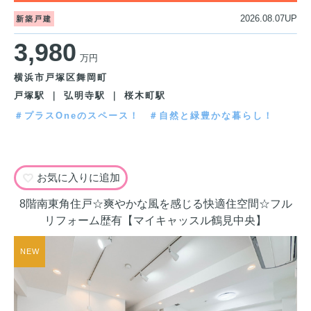
2026.08.07UP
新築戸建
3,980
万円
横浜市戸塚区舞岡町
戸塚駅 ｜ 弘明寺駅 ｜ 桜木町駅
＃プラスOneのスペース！
＃自然と緑豊かな暮らし！
お気に入りに追加
8階南東角住戸☆爽やかな風を感じる快適住空間☆フル
リフォーム歴有【マイキャッスル鶴見中央】