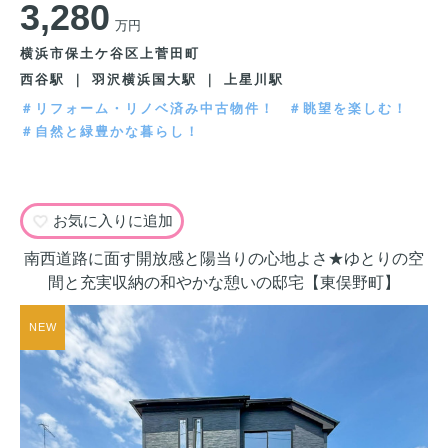
3,280
万円
横浜市保土ケ谷区上菅田町
西谷駅 ｜ 羽沢横浜国大駅 ｜ 上星川駅
＃リフォーム・リノベ済み中古物件！
＃眺望を楽しむ！
＃自然と緑豊かな暮らし！
お気に入りに追加
南西道路に面す開放感と陽当りの心地よさ★ゆとりの空
間と充実収納の和やかな憩いの邸宅【東俣野町】