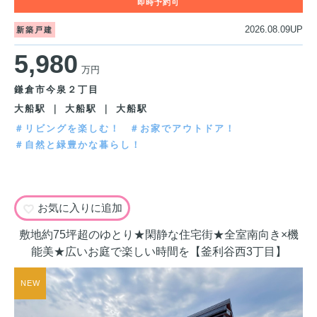
2026.08.09UP
新築戸建
5,980
万円
鎌倉市今泉２丁目
大船駅 ｜ 大船駅 ｜ 大船駅
＃リビングを楽しむ！
＃お家でアウトドア！
＃自然と緑豊かな暮らし！
お気に入りに追加
敷地約75坪超のゆとり★閑静な住宅街★全室南向き×機
能美★広いお庭で楽しい時間を【釜利谷西3丁目】