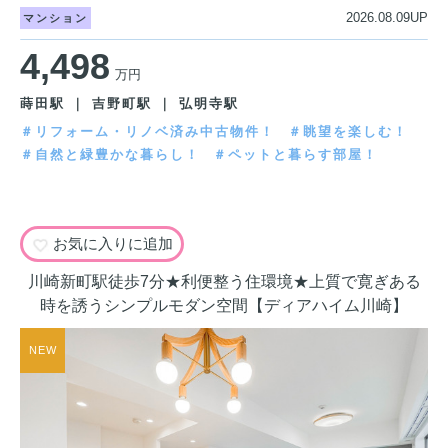
2026.08.09UP
マンション
4,498
万円
蒔田駅 ｜ 吉野町駅 ｜ 弘明寺駅
＃リフォーム・リノベ済み中古物件！
＃眺望を楽しむ！
＃自然と緑豊かな暮らし！
＃ペットと暮らす部屋！
お気に入りに追加
川崎新町駅徒歩7分★利便整う住環境★上質で寛ぎある
時を誘うシンプルモダン空間【ディアハイム川崎】