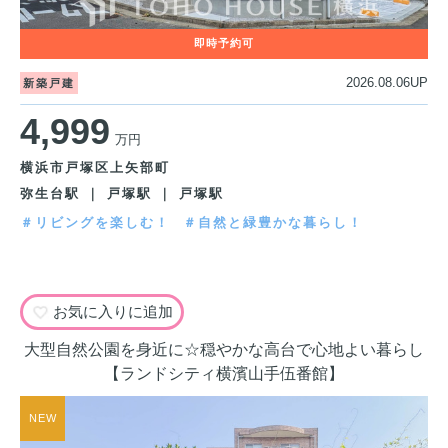
2026.08.06UP
新築戸建
4,999
万円
横浜市戸塚区上矢部町
弥生台駅 ｜ 戸塚駅 ｜ 戸塚駅
＃リビングを楽しむ！
＃自然と緑豊かな暮らし！
お気に入りに追加
大型自然公園を身近に☆穏やかな高台で心地よい暮らし
【ランドシティ横濱山手伍番館】