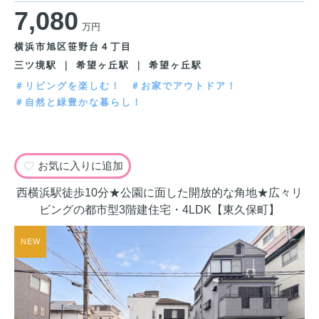
7,080
万円
横浜市旭区笹野台４丁目
三ツ境駅 ｜ 希望ヶ丘駅 ｜ 希望ヶ丘駅
＃リビングを楽しむ！
＃お家でアウトドア！
＃自然と緑豊かな暮らし！
お気に入りに追加
西横浜駅徒歩10分★公園に面した開放的な角地★広々リ
ビングの都市型3階建住宅・4LDK【東久保町】