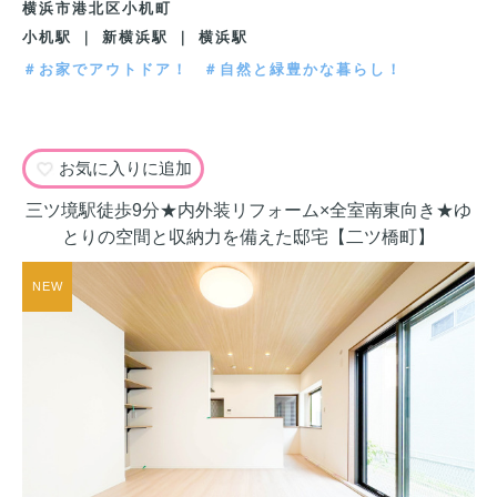
横浜市港北区小机町
小机駅 ｜ 新横浜駅 ｜ 横浜駅
＃お家でアウトドア！
＃自然と緑豊かな暮らし！
お気に入りに追加
三ツ境駅徒歩9分★内外装リフォーム×全室南東向き★ゆ
とりの空間と収納力を備えた邸宅【二ツ橋町】