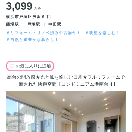
3,099
万円
横浜市戸塚区汲沢６丁目
踊場駅 ｜ 戸塚駅 ｜ 中田駅
＃リフォーム・リノベ済み中古物件！
＃眺望を楽しむ！
＃自然と緑豊かな暮らし！
お気に入りに追加
高台の開放感★光と風を愉しむ日常★フルリフォームで
一新された快適空間【コンドミニアム港南台Ⅱ】