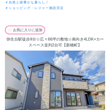
＃自然と緑豊かな暮らし！
＃ショッピング・レジャー施設至近
お気に入りに追加
弥生台駅徒歩9分☆広々66坪の敷地☆南向き4LDK×カー
スペース並列2台可【新橋町】