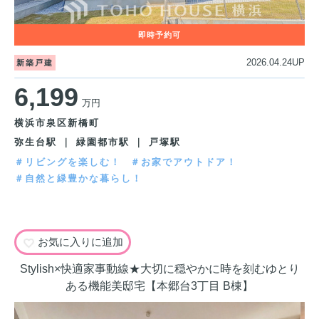
2026.04.24UP
新築戸建
6,199
万円
横浜市泉区新橋町
弥生台駅 ｜ 緑園都市駅 ｜ 戸塚駅
＃リビングを楽しむ！
＃お家でアウトドア！
＃自然と緑豊かな暮らし！
お気に入りに追加
Stylish×快適家事動線★大切に穏やかに時を刻むゆとり
ある機能美邸宅【本郷台3丁目 B棟】