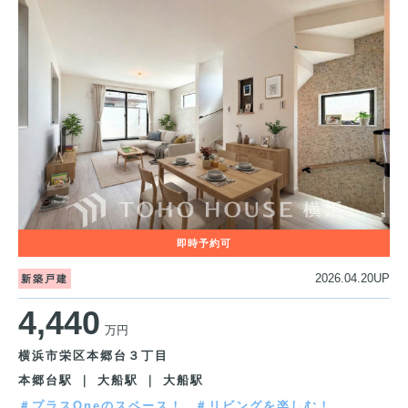
2026.04.20UP
新築戸建
4,440
万円
横浜市栄区本郷台３丁目
本郷台駅 ｜ 大船駅 ｜ 大船駅
＃プラスOneのスペース！
＃リビングを楽しむ！