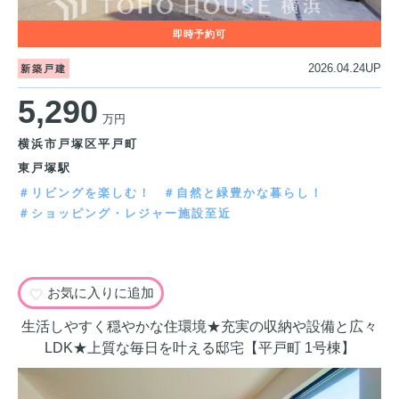
2026.04.24UP
新築戸建
5,290
万円
横浜市戸塚区平戸町
東戸塚駅
＃リビングを楽しむ！
＃自然と緑豊かな暮らし！
＃ショッピング・レジャー施設至近
お気に入りに追加
生活しやすく穏やかな住環境★充実の収納や設備と広々
LDK★上質な毎日を叶える邸宅【平戸町 1号棟】