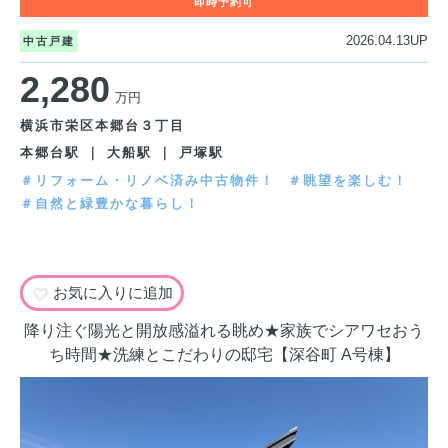
2026.04.13UP
中古戸建
2,280
万円
横浜市栄区本郷台３丁目
本郷台駅 ｜ 大船駅 ｜ 戸塚駅
＃リフォーム・リノベ済み中古物件！
＃眺望を楽しむ！
＃自然と緑豊かな暮らし！
お気に入りに追加
降り注ぐ陽光と開放感溢れる眺め★家族でシアワセおう
ち時間★洗練とこだわりの邸宅【深谷町 A号棟】