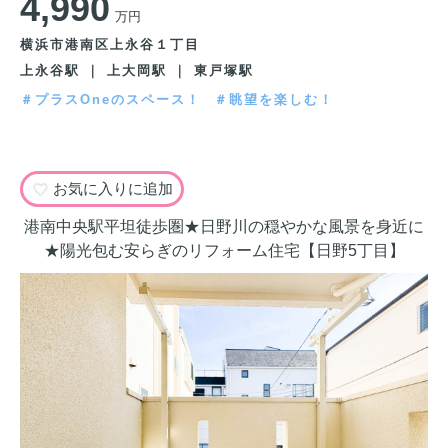
4,990
万円
横浜市港南区上永谷１丁目
上永谷駅 ｜ 上大岡駅 ｜ 東戸塚駅
＃プラスOneのスペース！
＃眺望を楽しむ！
お気に入りに追加
港南中央駅平坦徒歩圏★日野川の穏やかな風景を身近に
★陽光包む安らぎのリフォーム住宅【日野5丁目】