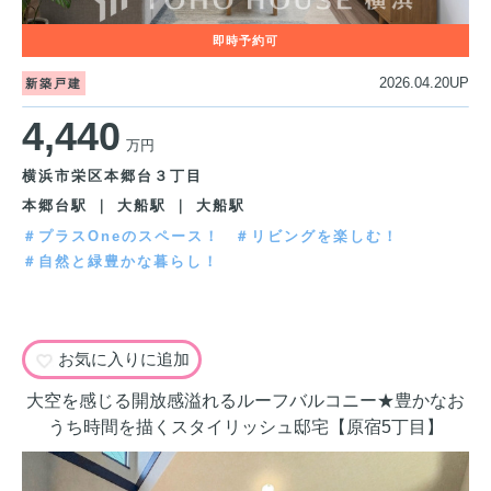
2026.04.20UP
新築戸建
4,440
万円
横浜市栄区本郷台３丁目
本郷台駅 ｜ 大船駅 ｜ 大船駅
＃プラスOneのスペース！
＃リビングを楽しむ！
＃自然と緑豊かな暮らし！
お気に入りに追加
大空を感じる開放感溢れるルーフバルコニー★豊かなお
うち時間を描くスタイリッシュ邸宅【原宿5丁目】