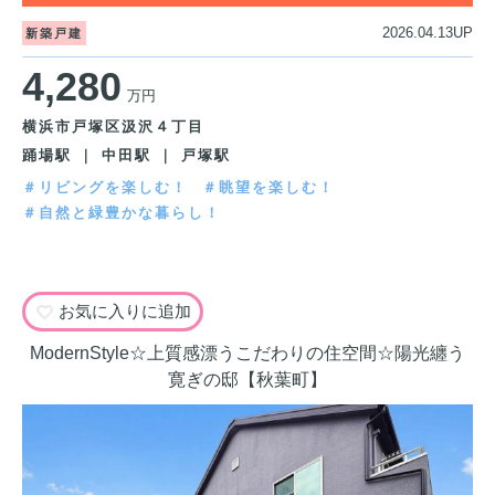
2026.04.13UP
新築戸建
4,280
万円
横浜市戸塚区汲沢４丁目
踊場駅 ｜ 中田駅 ｜ 戸塚駅
＃リビングを楽しむ！
＃眺望を楽しむ！
＃自然と緑豊かな暮らし！
お気に入りに追加
ModernStyle☆上質感漂うこだわりの住空間☆陽光纏う
寛ぎの邸【秋葉町】