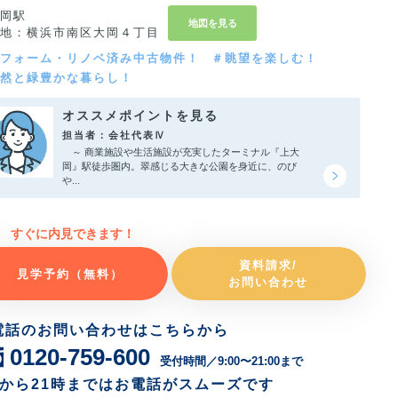
岡駅
地図を見る
地：横浜市南区大岡４丁目
フォーム・リノベ済み中古物件！
＃眺望を楽しむ！
然と緑豊かな暮らし！
オススメポイントを見る
担当者：会社代表Ⅳ
～ 商業施設や生活施設が充実したターミナル『上大
岡』駅徒歩圏内。翠感じる大きな公園を身近に、のび
や...
すぐに内見できます！
資料請求/
見学予約（無料）
お問い合わせ
電話のお問い合わせはこちらから
0120-759-600
受付時間／9:00〜21:00まで
時から21時まではお電話がスムーズです