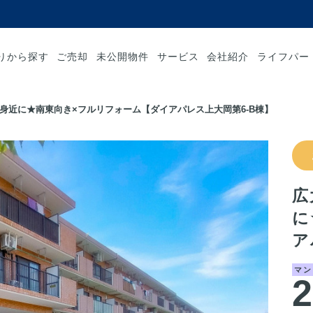
りから探す
ご売却
未公開物件
サービス
会社紹介
ライフパー
身近に★南東向き×フルリフォーム【ダイアパレス上大岡第6-B棟】
広
に
ア
マン
2