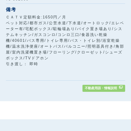
備考
ＣＡＴＶ定額料金:1650円／月
ペット対応/都市ガス/公営水道/下水道/オートロック/エレベ
ーター有/宅配ボックス/駐輪場あり/バイク置き場あり/シス
テムキッチン/ガスコンロ/コンロ三口/食器洗い乾燥
機/40601/バス専用/トイレ専用/バス・トイレ別/浴室乾燥
機/温水洗浄便座/オートバス/バルコニー/照明器具付き/角部
屋/室内洗濯機置き場/フローリング/クローゼット/シューズ
ボックス/TVドアホン
引き渡し： 即時
不動産用語・情報説明