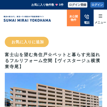
お気に入り物件数
0件
ログイン登録
ログイン
未公開
物件
メニュー
電話
お気に入りに追加
富士山を望む角住戸☆ペットと暮らす光溢れ
るフルリフォーム空間【ヴィスタージュ横濱
東寺尾】