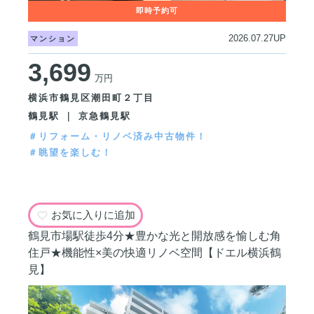
2026.07.27UP
マンション
3,699
万円
横浜市鶴見区潮田町２丁目
鶴見駅 ｜ 京急鶴見駅
＃リフォーム・リノベ済み中古物件！
＃眺望を楽しむ！
お気に入りに追加
鶴見市場駅徒歩4分★豊かな光と開放感を愉しむ角
住戸★機能性×美の快適リノベ空間【ドエル横浜鶴
見】