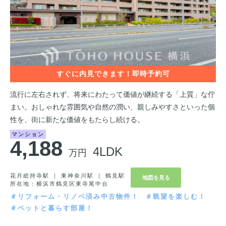
流行に左右されず、将来にわたって価値が継続する「上質」な佇
まい。おしゃれな雰囲気や自然の潤い、親しみやすさといった個
性を、街に新たな価値をもたらし続ける。
マンション
4,188
4LDK
万円
花月総持寺駅 ｜ 東神奈川駅 ｜ 鶴見駅
地図を見る
所在地：横浜市鶴見区東寺尾中台
＃リフォーム・リノベ済み中古物件！
＃眺望を楽しむ！
＃ペットと暮らす部屋！