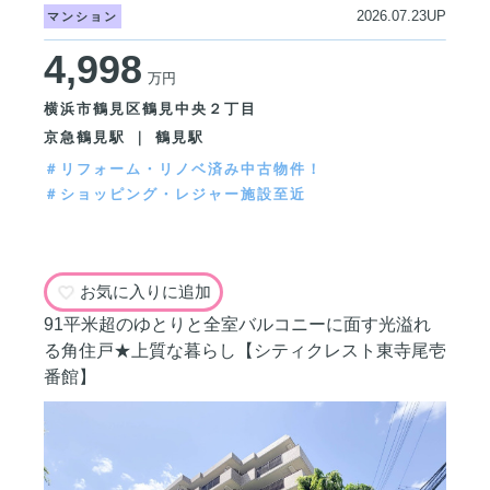
2026.07.23UP
マンション
4,998
万円
横浜市鶴見区鶴見中央２丁目
京急鶴見駅 ｜ 鶴見駅
＃リフォーム・リノベ済み中古物件！
＃ショッピング・レジャー施設至近
お気に入りに追加
91平米超のゆとりと全室バルコニーに面す光溢れ
る角住戸★上質な暮らし【シティクレスト東寺尾壱
番館】