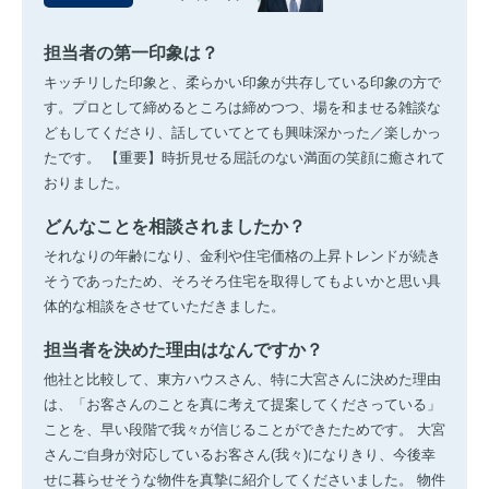
担当者の第一印象は？
キッチリした印象と、柔らかい印象が共存している印象の方で
す。プロとして締めるところは締めつつ、場を和ませる雑談な
どもしてくださり、話していてとても興味深かった／楽しかっ
たです。 【重要】時折見せる屈託のない満面の笑顔に癒されて
おりました。
どんなことを相談されましたか？
それなりの年齢になり、金利や住宅価格の上昇トレンドが続き
そうであったため、そろそろ住宅を取得してもよいかと思い具
体的な相談をさせていただきました。
担当者を決めた理由はなんですか？
他社と比較して、東方ハウスさん、特に大宮さんに決めた理由
は、「お客さんのことを真に考えて提案してくださっている」
ことを、早い段階で我々が信じることができたためです。 大宮
さんご自身が対応しているお客さん(我々)になりきり、今後幸
せに暮らせそうな物件を真摯に紹介してくださいました。 物件