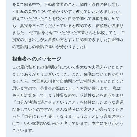
を見て回る中で、不動産業界のこと、物件・条件の良し悪し、
不動産の見方について分かりやすく教えていただきましたが、
教えていただいたことを後から自身で調べて真偽を確かめて
も、真実を言ってくださっていると確認でき、信頼感が強まり
ました。 他で話をさせていただいた営業さんと比較しても、ご
提案の引き出しが大変多い方とすぐに認識できました(1番初め
の電話越しの会話で違いが分かりました)。
担当者へのメッセージ
この度は私どもの住宅取得について多大なお力添えをいただき
ましてありがとうございました。また、住宅について何かあり
ましたら、大宮さん指名で自他問わずご相談させていただくと
思いますので、是非その際はよろしくお願い致します。 私は
色々と計算をしてしまう性質なので、収益性などを追うあまり
「自分が快適に過ごせるということ」を犠牲にしたような家選
びをしていたのですが、そんな時分に大宮さんが言ってくださ
った「自分にもっと優しくなりましょうよ」という言葉のおか
げで、いい家選びが出来たと考えています。本当にありがとう
ございます。