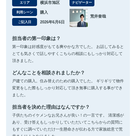
横浜市旭区
エリア
ナビゲーター
購入
利用シーン
荒井奎哉
2026年6月6日
ご記入日
担当者の第一印象は？
第一印象は好感度がもてる爽やかな方でした。 お話してみると
とても気さくで話しやすくこちらの相談にもしっかり対応して
頂きました。
どんなことを相談されましたか？
戸建ての購入。住み替えのための購入でした。 ギリギリて物件
変更をした際もしっかり対応して頂き無事に購入する事ができ
ました。
担当者を決めた理由はなんですか？
子供たちのイケメンなお兄さんが良い！の一言です。 清潔感が
あり、受け答えもしっかりしていただいてこちらからの質問に
もすぐに調べていただけ一生懸命さが伝わる方で家族総意で荒