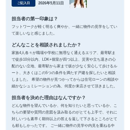
2026年5月11日
ご記入日
担当者の第一印象は？
フットワークが軽く明るく爽やか、一緒に物件の見学をしてい
て楽しいなと感じました。
どんなことを相談されましたか？
家族4人各々が職場や学校に無理なく通えるエリア、最寄駅ま
で徒歩10分以内、LDK+個室が四つ以上、災害や立ち退きの心
配のない立地、最寄駅から家まで坂が少なく安心して歩けるル
ート、大きくはこの5つの条件を満たす戸建を探したいと相談
しました。 希望の物件が見つかってからは住宅ローンの相談や
細かなシュミレーションの為、何度か来店させて頂きました。
担当者を決めた理由はなんですか？
どんな物件を望んでいるか、何を知りたいと思っているか、こ
ちらの要望や質問の意図を汲み取るのがとても上手で、それに
対しいつも素早く期待以上の答えを返して下さるところがとて
も頼もしかったです。 ご一緒に物件の見学や内見を重ねる中