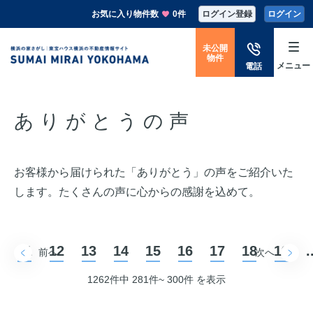
お気に入り物件数
0件
ログイン登録
ログイン
未公開
物件
メニュー
電話
ありがとうの声
お客様から届けられた「ありがとう」の声をご紹介いた
します。
たくさんの声に心からの感謝を込めて。
11
12
13
14
15
16
17
18
19
.
前へ
次へ
1262件中 281件~ 300件 を表示